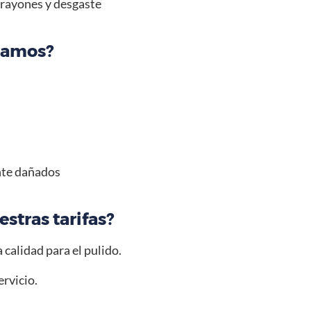
 rayones y desgaste
izamos?
nte dañados
stras tarifas?
 calidad para el pulido.
rvicio.