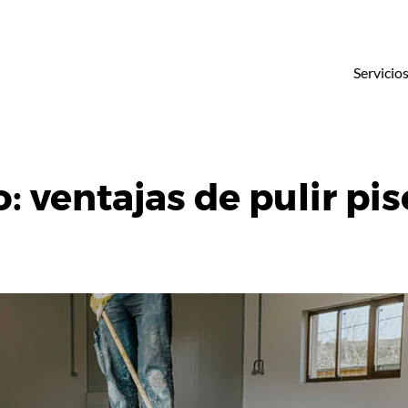
Servicio
: ventajas de pulir pis