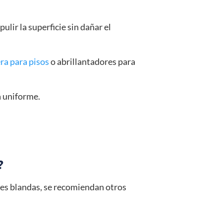
ulir la superficie sin dañar el
ra para pisos
o abrillantadores para
a uniforme.
?
ies blandas, se recomiendan otros