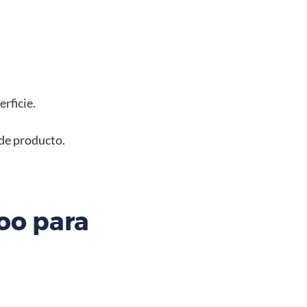
rficie.
 de producto.
oo para