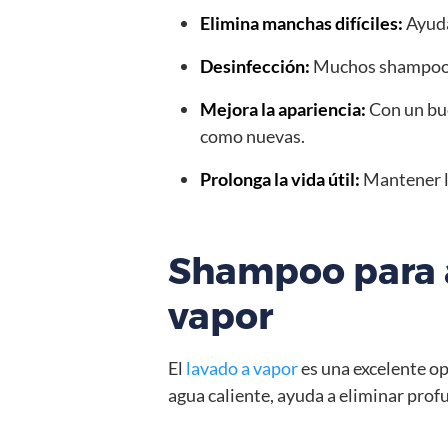
Elimina manchas difíciles:
Ayuda
Desinfección:
Muchos shampoos e
Mejora la apariencia:
Con un bue
como nuevas.
Prolonga la vida útil:
Mantener la
Shampoo para a
vapor
El
lavado a vapor
es una excelente o
agua caliente, ayuda a eliminar prof